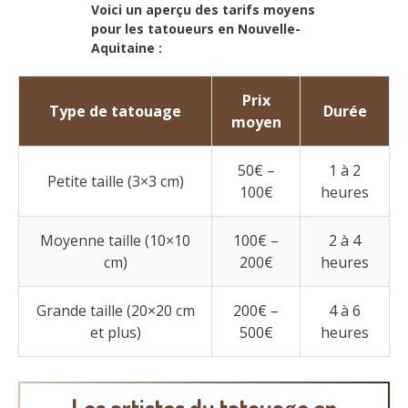
Voici un aperçu des tarifs moyens
pour les tatoueurs en Nouvelle-
Aquitaine :
Prix
Type de tatouage
Durée
moyen
50€ –
1 à 2
Petite taille (3×3 cm)
100€
heures
Moyenne taille (10×10
100€ –
2 à 4
cm)
200€
heures
Grande taille (20×20 cm
200€ –
4 à 6
et plus)
500€
heures
Les artistes du tatouage en