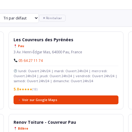
✕ Réinitialiser
Les Couvreurs des Pyrénées
Pau
3 Av. Henri-Édgar Mas, 64000 Pau, France
05 64 27 11 74
lundi: Ouvert 24h/24 | mardi: Ouvert 24h/24 | mercredi:
Ouvert 24h/24 | jeudi: Ouvert 24h/24 | vendredi: Ouvert 24h/24 |
samedi: Ouvert 24h/24 | dimanche: Ouvert 24h/24
5.0
★★★★★
(18)
Voir sur Google Maps
Renov Toiture - Couvreur Pau
Billère