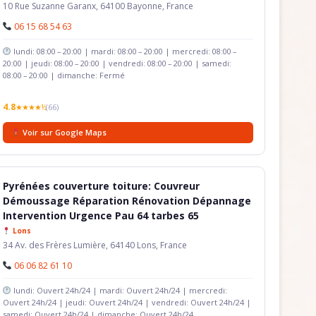
10 Rue Suzanne Garanx, 64100 Bayonne, France
06 15 68 54 63
lundi: 08:00 – 20:00 | mardi: 08:00 – 20:00 | mercredi: 08:00 –
20:00 | jeudi: 08:00 – 20:00 | vendredi: 08:00 – 20:00 | samedi:
08:00 – 20:00 | dimanche: Fermé
4.8
★★★★½
(66)
Voir sur Google Maps
Pyrénées couverture toiture: Couvreur
Démoussage Réparation Rénovation Dépannage
Intervention Urgence Pau 64 tarbes 65
Lons
34 Av. des Frères Lumière, 64140 Lons, France
06 06 82 61 10
lundi: Ouvert 24h/24 | mardi: Ouvert 24h/24 | mercredi:
Ouvert 24h/24 | jeudi: Ouvert 24h/24 | vendredi: Ouvert 24h/24 |
samedi: Ouvert 24h/24 | dimanche: Ouvert 24h/24