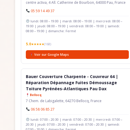
centre activa, 4 All. Catherine de Bourbon, 64000 Pau, France
05 59 14 49 37
lundi: 08:00 – 19:00 | mardi: 08:00 – 19:00 | mercredi: 08:00 –
19:00 | jeudi: 08:00 – 19:00 | vendredi: 08:00 – 19:00 | samedi:
08:00 – 19:00 | dimanche: Fermé
5.0
★★★★★
(168)
Voir sur Google Maps
Bauer Couverture Charpente - Couvreur 64 |
Réparation Dépannage Fuites Démoussage
Toiture Pyrénées-Atlantiques Pau Dax
Bellocq
7 Chem. de Labigalette, 64270 Bellocq, France
06 58 06 85 27
lundi: 07:00 – 20:30 | mardi: 07:00 – 20:30 | mercredi: 07:00 –
20:30 | jeudi: 07:00 – 20:30 | vendredi: 07:00 – 20:30 | samedi:
07:00 – 20:00 | dimanche: Fermé