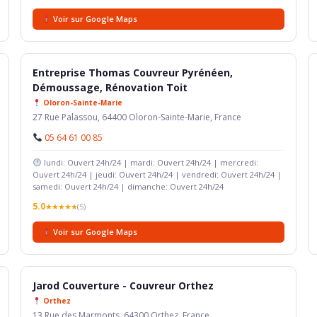
Voir sur Google Maps
Entreprise Thomas Couvreur Pyrénéen,
Démoussage, Rénovation Toit
Oloron-Sainte-Marie
27 Rue Palassou, 64400 Oloron-Sainte-Marie, France
05 64 61 00 85
lundi: Ouvert 24h/24 | mardi: Ouvert 24h/24 | mercredi:
Ouvert 24h/24 | jeudi: Ouvert 24h/24 | vendredi: Ouvert 24h/24 |
samedi: Ouvert 24h/24 | dimanche: Ouvert 24h/24
5.0
★★★★★
(5)
Voir sur Google Maps
Jarod Couverture - Couvreur Orthez
Orthez
13 Rue des Marmonts, 64300 Orthez, France