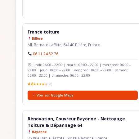
France toiture
Billère
All. Bernard Laffitte, 64140 Billère, France
06 11 24 52 76
lundi: 06:00 – 22:00 | mardi: 06:00 – 22:00 | mercredi: 06:00 –
22:00 | jeudi: 06:00 – 22:00 | vendredi: 06:00 – 22:00 | samedi:
06:00 – 22:00 | dimanche: 06:00 – 22:00
4.8
★★★★½
(52)
Voir sur Google Maps
Rénovation, Couvreur Bayonne - Nettoyage
Toiture & Dépannage 64
Bayonne
35 Rue Daniel Argote, 64100 Bayonne, France