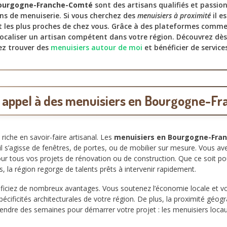
Bourgogne-Franche-Comté
sont des artisans qualifiés et passion
ns de menuiserie. Si vous cherchez des
menuisiers à proximité
il e
t les plus proches de chez vous. Grâce à des plateformes comm
ocaliser un artisan compétent dans votre région. Découvrez dè
z trouver des
menuisiers autour de moi
et bénéficier de service
e appel à des menuisiers en Bourgogne-F
che en savoir-faire artisanal. Les
menuisiers en Bourgogne-Fra
l s’agisse de fenêtres, de portes, ou de mobilier sur mesure. Vous ave
our tous vos projets de rénovation ou de construction. Que ce soit p
s, la région regorge de talents prêts à intervenir rapidement.
iciez de nombreux avantages. Vous soutenez l’économie locale et vous
ificités architecturales de votre région. De plus, la proximité géogra
ttendre des semaines pour démarrer votre projet : les menuisiers locau