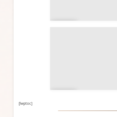
Nièv
re
Yon
ne
[lwptoc]