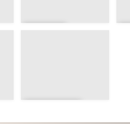
Haute-
S
Saône
L
Territoire de
Belfort