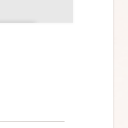
aône-et-
oire