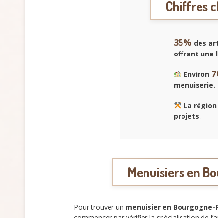
Chiffres 
35%
des ar
offrant une
7
Environ
menuiserie.
La région
projets.
Menuisiers en Bo
Pour trouver un
menuisier en Bourgogne-
commencer par vérifier la spécialisation de l’a