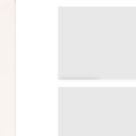
Côte-
d’Or