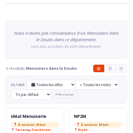
Nous n'avons pas connaissance d'un Menuisiers dans
le Doubs dans ce département.
Le(s) plus proche(s) de votre département :
5 résultats
Menuisiers dans le Doubs
⊞
☰
⊟
FILTRER :
✕ Réinitialiser
Idéal Menuiserie
NP2M
À environ 20 km
À environ 26 km
Tarcenay-Foucherans
Arçon