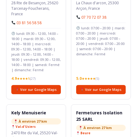
28 Rte de Besançon, 25620
La Chaux d'arcon, 25300
Tarcenay-Foucherans,
Arçon, France
France
07 70 72 07 38
03 81 56 58 58
lundi: 07:00 – 20:00 | mardi:
07:00 – 20:00 | mercredi:
lundi: 09:30 – 12:00, 14:00 –
07:00 – 20:00 | jeudi: 07:00 –
18:00 | mardi: 09:30 – 12:00,
20:00 | vendredi: 07:00 – 20:00
14:00 – 18:00 | mercredi:
| samedi: 07:00 – 20:00 |
09:30 – 12:00, 14:00 – 18:00 |
dimanche: Fermé
jeudi: 09:30 – 12:00, 14:00 –
18:00 | vendredi: 09:30 – 12:00,
14:00 – 18:00 | samedi: Fermé
| dimanche: Fermé
4.9
5.0
★★★★½
(27)
★★★★★
(5)
Voir sur Google Maps
Voir sur Google Maps
Kely Menuiserie
Fermetures Isolation
25 SARL
À environ 27 km
Val-d'Usiers
À environ 27 km
2470 Rte du Val, 25520 Val-
Beure