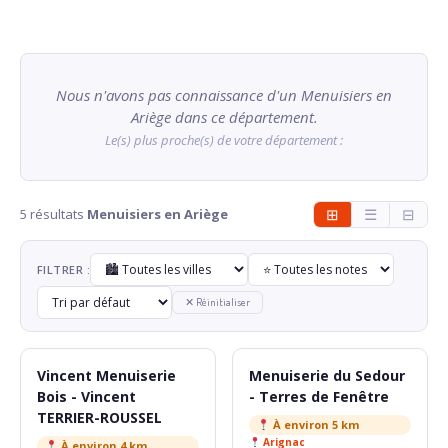
Nous n'avons pas connaissance d'un Menuisiers en
Ariège dans ce département.
Le(s) plus proche(s) de votre département :
5 résultats
Menuisiers en Ariège
⊞
☰
⊟
FILTRER :
✕ Réinitialiser
Vincent Menuiserie
Menuiserie du Sedour
Bois - Vincent
- Terres de Fenêtre
TERRIER-ROUSSEL
À environ 5 km
Arignac
À environ 4 km