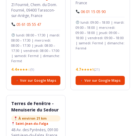
France
ZI Fournié, Chem. du Dom.
Fournié, 09400 Tarascon-
06 01 15 05 90
sur-Ariège, France
lundi: 09:00 – 18:00 | mardi:
05 61 05 55 47
09:00 – 18:00 | mercredi:
09:00 – 18:00 | jeudi: 09:00 –
lundi: 08:00 – 17:30 | mardi:
18:00 | vendredi: 09:00 – 18:00
08:00 – 17:30 | mercredi:
| samedi: Fermé | dimanche:
08:00 – 17:30 | jeudi: 08:00 –
Fermé
17:30 | vendredi: 08:00 – 17:00
| samedi: Fermé | dimanche:
Fermé
4.4
4.7
★★★★☆
(9)
★★★★½
(21)
Voir sur Google Maps
Voir sur Google Maps
Terres de Fenêtre -
Menuiserie du Sedour
À environ 21 km
Saint-Jean-du-Falga
48 Av. des Pyrénées, 09100
Saint-Jean-du-Falga, France