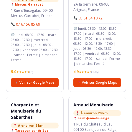
ZA la berniere, 09400
Mercus-Garrabet
Arignac, France
1 Rue d'Ensegalas, 09400
Mercus-Garrabet, France
05 61 64 10 72
07 67 56 85 69
lundi: 08:30 – 12:00, 13:30 –
17:00 | mardi: 08:30 – 12:00,
lundi: 08:00 – 17:30 | mardi:
13:30 – 17:00 | mercredi:
08:00 – 17:30 | mercredi:
08:30 – 12:00, 13:30 – 17:00 |
08:00 – 17:30 | jeudi: 08:00 –
jeudi: 08:30 – 12:00, 13:30 –
17:30 | vendredi: 08:00 – 17:30
17:00 | vendredi: 08:30 – 12:00,
| samedi: Fermé | dimanche:
13:30 – 17:00 | samedi: Fermé
Fermé
| dimanche: Fermé
5.0
4.9
★★★★★
(6)
★★★★½
(106)
Voir sur Google Maps
Voir sur Google Maps
Charpente et
Arnaud Menuiserie
Menuiserie du
À environ 20 km
Sabarthes
Saint-Jean-du-Falga
1 Rue du Château d'Eau,
À environ 6 km
09100 Saint-Jean-du-Falga,
Tarascon-sur-Ariège