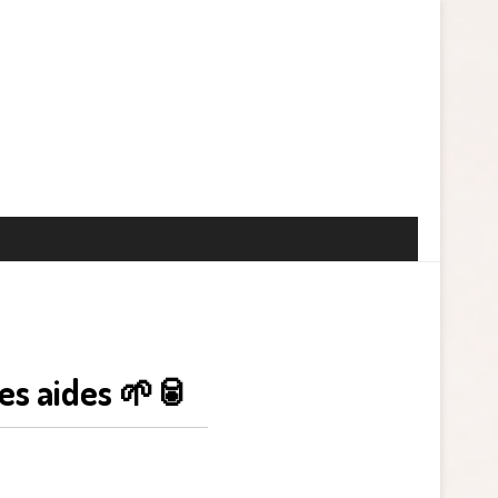
es aides 🌱🥫