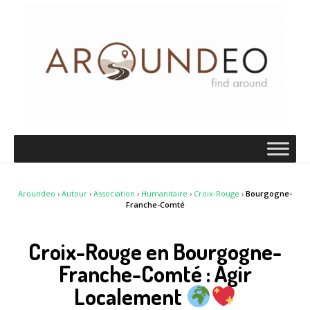
Aroundeo
›
Autour
›
Association
›
Humanitaire
›
Croix-Rouge
›
Bourgogne-
Franche-Comté
Croix-Rouge en Bourgogne-
Franche-Comté : Agir
Localement