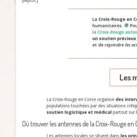
[lwptoc]
La
Croix-Rouge en C
humanitaires.
Pou
la Croix-Rouge auto
un soutien précieux
et de rejoindre
les ac
Les m
La Croix-Rouge en Corse organise
des inter
populations touchées par des situations criti
soutien logistique et médical
partout sur 
Où trouver les antennes de la Croix-Rouge en 
Les antennes locales se situent dans
les prin