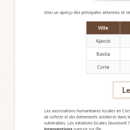
Voici un aperçu des principales antennes et se
Ville
Ajaccio
Bastia
Corte
Le
Les associations humanitaires locales en Co
de collecte et des événements solidaires
dans le
vulnérables. Les initiatives locales favorisent
l
interventions
partout sur l’île.