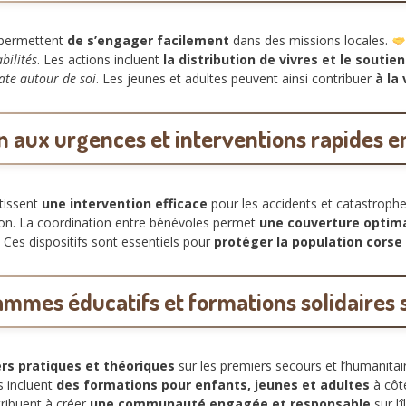
 permettent
de s’engager facilement
dans des missions locales.
bilités
. Les actions incluent
la distribution de vivres et le soutie
iate autour de soi
. Les jeunes et adultes peuvent ainsi contribuer
à la
n aux urgences et interventions rapides e
tissent
une intervention efficace
pour les accidents et catastroph
on. La coordination entre bénévoles permet
une couverture optim
. Ces dispositifs sont essentiels pour
protéger la population corse
mmes éducatifs et formations solidaires su
ers pratiques et théoriques
sur les premiers secours et l’humanitai
s incluent
des formations pour enfants, jeunes et adultes
à côté
ntribuent à créer
une communauté engagée et responsable
sur l’î