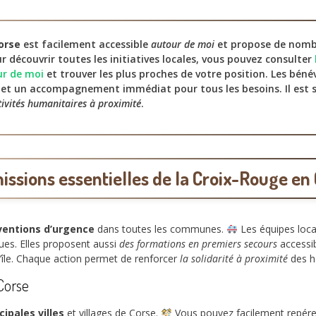
orse
est facilement accessible
autour de moi
et propose de nomb
r découvrir toutes les initiatives locales, vous pouvez consulter
ur de moi
et trouver les plus proches de votre position. Les béné
et un accompagnement immédiat pour tous les besoins. Il est s
tivités humanitaires à proximité
.
issions essentielles de la Croix-Rouge en
ventions d’urgence
dans toutes les communes.
Les équipes loca
ques. Elles proposent aussi
des formations en premiers secours
accessib
l’île. Chaque action permet de renforcer
la solidarité à proximité
des h
Corse
cipales villes
et villages de Corse.
Vous pouvez facilement repérer