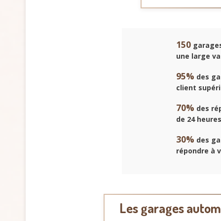
150
garages 
une large va
95%
des gar
client supér
70%
des rép
de 24 heures
30%
des ga
répondre à 
Les garages automo