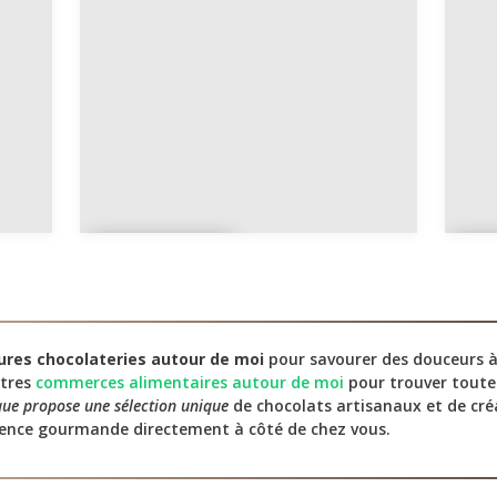
pe
u
La
M
Réunion
t
ures chocolateries autour de moi
pour savourer des douceurs à
utres
commerces alimentaires autour de moi
pour trouver toute
ue propose une sélection unique
de chocolats artisanaux et de créa
rience gourmande directement à côté de chez vous.