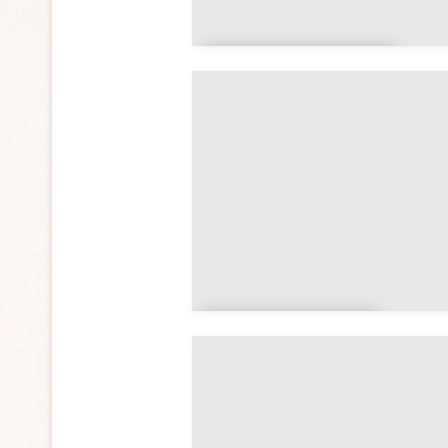
Centre-Val de
Loire
Hauts-de-
France