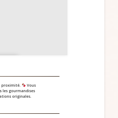
e
ayot
e
 proximité.
Vous
s les gourmandises
tions originales.