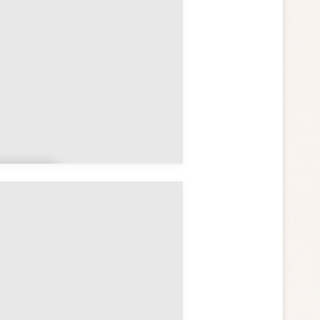
retag
e