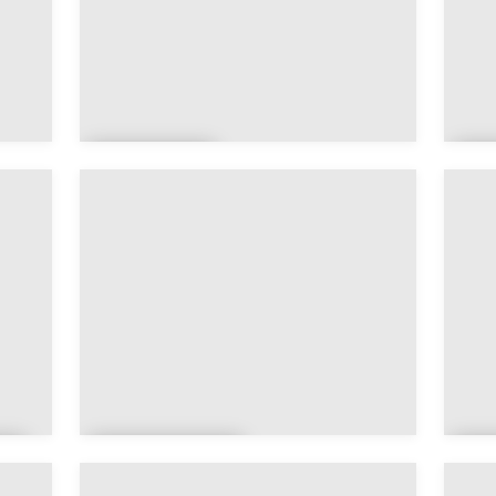
Occitan
P
ie
L
Guadelou
M