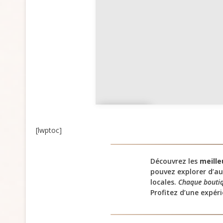
d’Azur
Guya
ne
[lwptoc]
Découvrez les
meille
pouvez explorer d’a
locales.
Chaque boutiq
Profitez d’une expé