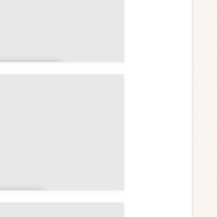
ays de la
oire
artiniq