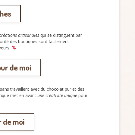
ches
créations artisanales
qui se distinguent par
ajorité des boutiques sont facilement
veurs.
our de moi
isans travaillent avec du chocolat pur et des
utique met en avant
une créativité unique
pour
r de moi