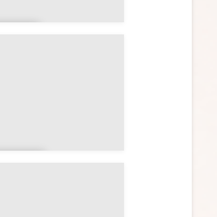
rand
st
orman
ie