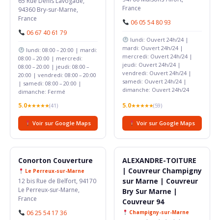
65 Rue Denis Lavogade,
France
94360 Bry-sur-Marne,
France
06 05 54 80 93
06 67 40 61 79
lundi: Ouvert 24h/24 |
mardi: Ouvert 24h/24 |
lundi: 08:00 – 20:00 | mardi:
mercredi: Ouvert 24h/24 |
08:00 – 20:00 | mercredi:
jeudi: Ouvert 24h/24 |
08:00 – 20:00 | jeudi: 08:00 –
vendredi: Ouvert 24h/24 |
20:00 | vendredi: 08:00 – 20:00
samedi: Ouvert 24h/24 |
| samedi: 08:00 – 20:00 |
dimanche: Ouvert 24h/24
dimanche: Fermé
5.0
5.0
★★★★★
(41)
★★★★★
(59)
Voir sur Google Maps
Voir sur Google Maps
Conorton Couverture
ALEXANDRE-TOITURE
| Couvreur Champigny
Le Perreux-sur-Marne
sur Marne | Couvreur
12 bis Rue de Belfort, 94170
Le Perreux-sur-Marne,
Bry Sur Marne |
France
Couvreur 94
06 25 54 17 36
Champigny-sur-Marne