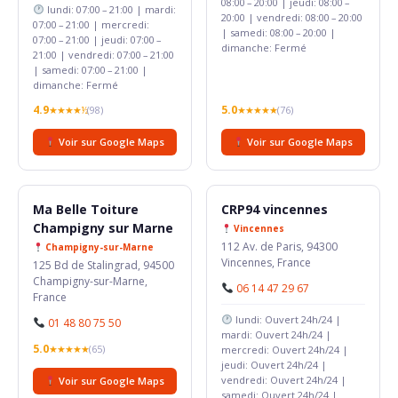
08:00 – 20:00 | jeudi: 08:00 –
lundi: 07:00 – 21:00 | mardi:
20:00 | vendredi: 08:00 – 20:00
07:00 – 21:00 | mercredi:
| samedi: 08:00 – 20:00 |
07:00 – 21:00 | jeudi: 07:00 –
dimanche: Fermé
21:00 | vendredi: 07:00 – 21:00
| samedi: 07:00 – 21:00 |
dimanche: Fermé
4.9
5.0
★★★★½
(98)
★★★★★
(76)
Voir sur Google Maps
Voir sur Google Maps
Ma Belle Toiture
CRP94 vincennes
Champigny sur Marne
Vincennes
112 Av. de Paris, 94300
Champigny-sur-Marne
Vincennes, France
125 Bd de Stalingrad, 94500
Champigny-sur-Marne,
06 14 47 29 67
France
lundi: Ouvert 24h/24 |
01 48 80 75 50
mardi: Ouvert 24h/24 |
5.0
★★★★★
(65)
mercredi: Ouvert 24h/24 |
jeudi: Ouvert 24h/24 |
vendredi: Ouvert 24h/24 |
Voir sur Google Maps
samedi: Ouvert 24h/24 |