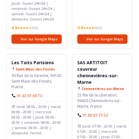
jeudi: Ouvert 24h/24 |
vendredi: Ouvert 24h/24 |
samedi: Ouvert 24h/24 |
dimanche: Ouvert 24h/24
4.9
4.9
★★★★½
(196)
★★★★½
(65)
Voir sur Google Maps
Voir sur Google Maps
Les Toits Parisiens
SAS ARTITOIT
couvreur
Saint-Maur-des-Fossés
chennevières-sur-
30 Rue de la Varenne, 94100
Saint-Maur-des-Fossés,
Marne
France
Chennevières-sur-Marne
22 Rte de la Libération,
01 43 97 69 70
94430 Chennevières-sur-
Marne, France
lundi: 08:00 – 20:00 | mardi:
08:00 – 20:00 | mercredi:
01 88 83 73 52
08:00 – 20:00 | jeudi: 08:00 –
20:00 | vendredi: 08:00 – 20:00
lundi: 07:00 – 20:00 | mardi:
| samedi: 08:00 – 20:00 |
07:00 – 20:00 | mercredi:
dimanche: Fermé
07:00 – 20:00 | jeudi: 07:00 –