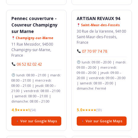
Pennec couverture -
ARTISAN REVAUX 94
Couvreur Champigny
Saint-Maur-des-Fossés
sur Marne
30 Rue de la Varenne, 94100
Saint-Maur-des-Fossés,
Champigny-sur-Marne
France
11 Rue Messidor, 94500
Champigny-sur-Marne,
07 70 97 74 78
France
lundi: 09:00 – 20:00 | mardi:
06 52 82 02 42
09:00 – 20:00 | mercredi:
09:00 – 20:00 | jeudi: 09:00 –
lundi: 08:00 – 21:00 | mardi:
20:00 | vendredi: 09:00 – 20:00
08:00 – 21:00 | mercredi:
| samedi: 08:00 – 20:00 |
08:00 – 21:00 | jeudi: 08:00 –
dimanche: Fermé
21:00 | vendredi: 08:00 – 21:00
| samedi: 08:00 – 21:00 |
dimanche: 08:00 – 21:00
4.9
5.0
★★★★½
(54)
★★★★★
(59)
Voir sur Google Maps
Voir sur Google Maps