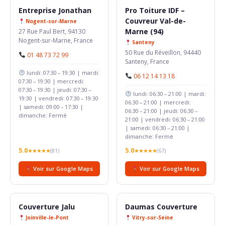
Entreprise Jonathan
Pro Toiture IDF –
Couvreur Val-de-
Nogent-sur-Marne
Marne (94)
27 Rue Paul Bert, 94130
Nogent-sur-Marne, France
Santeny
50 Rue du Réveillon, 94440
01 48 73 72 99
Santeny, France
lundi: 07:30 – 19:30 | mardi:
06 12 14 13 18
07:30 – 19:30 | mercredi:
07:30 – 19:30 | jeudi: 07:30 –
lundi: 06:30 – 21:00 | mardi:
19:30 | vendredi: 07:30 – 19:30
06:30 – 21:00 | mercredi:
| samedi: 09:00 – 17:30 |
06:30 – 21:00 | jeudi: 06:30 –
dimanche: Fermé
21:00 | vendredi: 06:30 – 21:00
| samedi: 06:30 – 21:00 |
dimanche: Fermé
5.0
5.0
★★★★★
(81)
★★★★★
(67)
Voir sur Google Maps
Voir sur Google Maps
Couverture Jalu
Daumas Couverture
Joinville-le-Pont
Vitry-sur-Seine