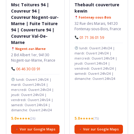
Msc Toitures 94 |
Thebault couverture
Couvreur 94 |
kewin
Couvreur Nogent-sur-
Fontenay-sous-Bois
Marne | Fuite Toiture
32 Rue des Marais, 94120
Fontenay-sous-Bois, France
94 | Couverture 94 |
Couvreur Val-De-
01 71 36 01 59
Marne
lundi: Ouvert 24h/24 |
Nogent-sur-Marne
mardi: Ouvert 24h/24 |
2 Bd Albert 1er, 94130
mercredi: Ouvert 24h/24 |
Nogent-sur-Marne, France
jeudi: Ouvert 24h/24 |
vendredi: Ouvert 24h/24 |
06 46 30 03 91
samedi: Ouvert 24h/24 |
dimanche: Ouvert 24h/24
lundi: Ouvert 24h/24 |
mardi: Ouvert 24h/24 |
mercredi: Ouvert 24h/24 |
jeudi: Ouvert 24h/24 |
vendredi: Ouvert 24h/24 |
samedi: Ouvert 24h/24 |
dimanche: Ouvert 24h/24
5.0
5.0
★★★★★
(26)
★★★★★
(75)
Voir sur Google Maps
Voir sur Google Maps