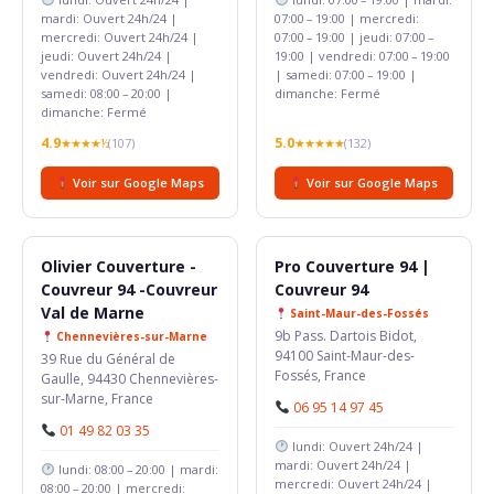
mardi: Ouvert 24h/24 |
07:00 – 19:00 | mercredi:
mercredi: Ouvert 24h/24 |
07:00 – 19:00 | jeudi: 07:00 –
jeudi: Ouvert 24h/24 |
19:00 | vendredi: 07:00 – 19:00
vendredi: Ouvert 24h/24 |
| samedi: 07:00 – 19:00 |
samedi: 08:00 – 20:00 |
dimanche: Fermé
dimanche: Fermé
4.9
5.0
★★★★½
(107)
★★★★★
(132)
Voir sur Google Maps
Voir sur Google Maps
Olivier Couverture -
Pro Couverture 94 |
Couvreur 94 -Couvreur
Couvreur 94
Val de Marne
Saint-Maur-des-Fossés
9b Pass. Dartois Bidot,
Chennevières-sur-Marne
94100 Saint-Maur-des-
39 Rue du Général de
Fossés, France
Gaulle, 94430 Chennevières-
sur-Marne, France
06 95 14 97 45
01 49 82 03 35
lundi: Ouvert 24h/24 |
mardi: Ouvert 24h/24 |
lundi: 08:00 – 20:00 | mardi:
mercredi: Ouvert 24h/24 |
08:00 – 20:00 | mercredi: