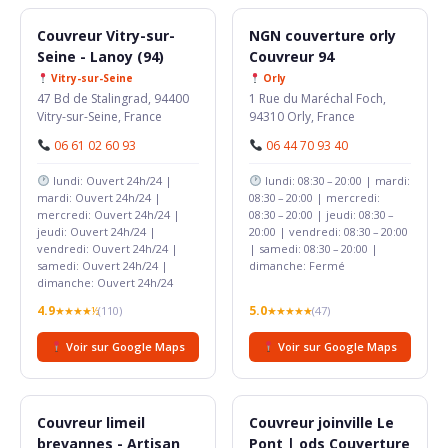
Couvreur Vitry-sur-
NGN couverture orly
Seine - Lanoy (94)
Couvreur 94
Vitry-sur-Seine
Orly
47 Bd de Stalingrad, 94400
1 Rue du Maréchal Foch,
Vitry-sur-Seine, France
94310 Orly, France
06 61 02 60 93
06 44 70 93 40
lundi: Ouvert 24h/24 |
lundi: 08:30 – 20:00 | mardi:
mardi: Ouvert 24h/24 |
08:30 – 20:00 | mercredi:
mercredi: Ouvert 24h/24 |
08:30 – 20:00 | jeudi: 08:30 –
jeudi: Ouvert 24h/24 |
20:00 | vendredi: 08:30 – 20:00
vendredi: Ouvert 24h/24 |
| samedi: 08:30 – 20:00 |
samedi: Ouvert 24h/24 |
dimanche: Fermé
dimanche: Ouvert 24h/24
4.9
5.0
★★★★½
(110)
★★★★★
(47)
Voir sur Google Maps
Voir sur Google Maps
Couvreur limeil
Couvreur joinville Le
brevannes - Artisan
Pont | ods Couverture