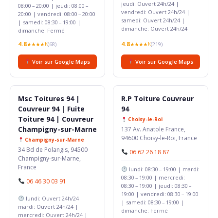
jeudi: Ouvert 24h/24 |
08:00 – 20:00 | jeudi: 08:00 –
vendredi: Ouvert 24h/24 |
20:00 | vendredi: 08:00 – 20:00
samedi: Ouvert 24h/24 |
| samedi: 08:30 – 19:00 |
dimanche: Ouvert 24h/24
dimanche: Fermé
4.8
4.8
★★★★½
(68)
★★★★½
(219)
Voir sur Google Maps
Voir sur Google Maps
Msc Toitures 94 |
R.P Toiture Couvreur
Couvreur 94 | Fuite
94
Toiture 94 | Couvreur
Choisy-le-Roi
Champigny-sur-Marne
137 Av. Anatole France,
94600 Choisy-le-Roi, France
Champigny-sur-Marne
34 Bd de Polangis, 94500
06 62 26 18 87
Champigny-sur-Marne,
France
lundi: 08:30 – 19:00 | mardi:
08:30 – 19:00 | mercredi:
06 46 30 03 91
08:30 – 19:00 | jeudi: 08:30 –
19:00 | vendredi: 08:30 – 19:00
lundi: Ouvert 24h/24 |
| samedi: 08:30 – 19:00 |
mardi: Ouvert 24h/24 |
dimanche: Fermé
mercredi: Ouvert 24h/24 |