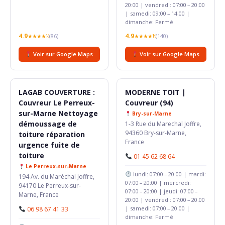
20:00 | vendredi: 07:00 – 20:00
| samedi: 09:00 – 14:00 |
dimanche: Fermé
4.9
4.9
★★★★½
(86)
★★★★½
(140)
Voir sur Google Maps
Voir sur Google Maps
LAGAB COUVERTURE :
MODERNE TOIT |
Couvreur Le Perreux-
Couvreur (94)
sur-Marne Nettoyage
Bry-sur-Marne
démoussage de
1-3 Rue du Marechal Joffre,
94360 Bry-sur-Marne,
toiture réparation
France
urgence fuite de
toiture
01 45 62 68 64
Le Perreux-sur-Marne
lundi: 07:00 – 20:00 | mardi:
194 Av. du Maréchal Joffre,
07:00 – 20:00 | mercredi:
94170 Le Perreux-sur-
07:00 – 20:00 | jeudi: 07:00 –
Marne, France
20:00 | vendredi: 07:00 – 20:00
| samedi: 07:00 – 20:00 |
06 98 67 41 33
dimanche: Fermé