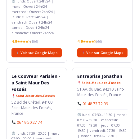
lundi: Ouvert 24h/24 |
mardi: Ouvert 24h/24 |
mercredi: Ouvert 24h/24 |
jeudi: Ouvert 24h/24 |
vendredi: Ouvert 24h/24 |
samedi: Ouvert 24h/24 |
dimanche: Ouvert 24h/24
4.9
4.9
★★★★½
(106)
★★★★½
(66)
Voir sur Google Maps
Voir sur Google Maps
Le Couvreur Parisien -
Entreprise Jonathan
a Saint Maur Des
Saint-Maur-des-Fossés
Fossés
51 Av. du Bac, 94210 Saint-
Maur-des-Fossés, France
Saint-Maur-des-Fossés
52 Bd de Créteil, 94100
01 48 73 72 99
Saint-Maur-des-Fossés,
France
lundi: 07:30 – 19:30 | mardi:
07:30 – 19:30 | mercredi:
06 19 50 27 74
07:30 – 19:30 | jeudi: 07:30 –
19:30 | vendredi: 07:30 – 19:30
lundi: 07:30 – 20:00 | mardi:
| samedi: 09:00 – 17:30 |
07:00 – 20:00 | mercredi: