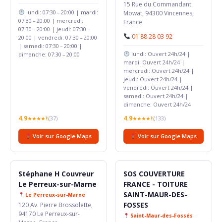
15 Rue du Commandant
lundi: 07:30 – 20:00 | mardi:
Mowat, 94300 Vincennes,
07:30 – 20:00 | mercredi:
France
07:30 – 20:00 | jeudi: 07:30 –
01 88 28 03 92
20:00 | vendredi: 07:30 – 20:00
| samedi: 07:30 – 20:00 |
lundi: Ouvert 24h/24 |
dimanche: 07:30 – 20:00
mardi: Ouvert 24h/24 |
mercredi: Ouvert 24h/24 |
jeudi: Ouvert 24h/24 |
vendredi: Ouvert 24h/24 |
samedi: Ouvert 24h/24 |
dimanche: Ouvert 24h/24
4.9
4.9
★★★★½
(37)
★★★★½
(133)
Voir sur Google Maps
Voir sur Google Maps
Stéphane H Couvreur
SOS COUVERTURE
Le Perreux-sur-Marne
FRANCE - TOITURE
SAINT-MAUR-DES-
Le Perreux-sur-Marne
FOSSES
120 Av. Pierre Brossolette,
94170 Le Perreux-sur-
Saint-Maur-des-Fossés