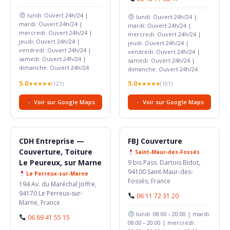
lundi: Ouvert 24h/24 |
lundi: Ouvert 24h/24 |
mardi: Ouvert 24h/24 |
mardi: Ouvert 24h/24 |
mercredi: Ouvert 24h/24 |
mercredi: Ouvert 24h/24 |
jeudi: Ouvert 24h/24 |
jeudi: Ouvert 24h/24 |
vendredi: Ouvert 24h/24 |
vendredi: Ouvert 24h/24 |
samedi: Ouvert 24h/24 |
samedi: Ouvert 24h/24 |
dimanche: Ouvert 24h/24
dimanche: Ouvert 24h/24
5.0
5.0
★★★★★
(121)
★★★★★
(101)
Voir sur Google Maps
Voir sur Google Maps
CDH Entreprise —
FBJ Couverture
Couverture, Toiture
Saint-Maur-des-Fossés
Le Peureux, sur Marne
9 bis Pass. Dartois Bidot,
94100 Saint-Maur-des-
Le Perreux-sur-Marne
Fossés, France
194 Av. du Maréchal Joffre,
94170 Le Perreux-sur-
06 11 72 31 20
Marne, France
lundi: 08:00 – 20:00 | mardi:
06 89 41 55 15
08:00 – 20:00 | mercredi: