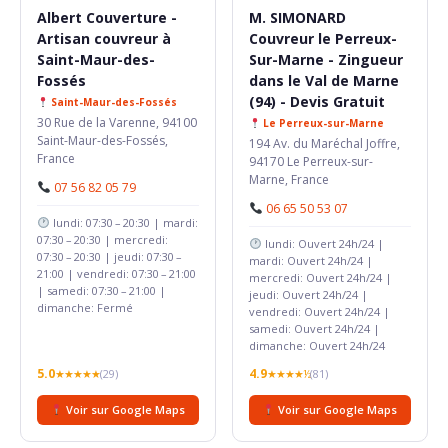
Albert Couverture -
M. SIMONARD
Artisan couvreur à
Couvreur le Perreux-
Saint-Maur-des-
Sur-Marne - Zingueur
Fossés
dans le Val de Marne
(94) - Devis Gratuit
Saint-Maur-des-Fossés
30 Rue de la Varenne, 94100
Le Perreux-sur-Marne
Saint-Maur-des-Fossés,
194 Av. du Maréchal Joffre,
France
94170 Le Perreux-sur-
Marne, France
07 56 82 05 79
06 65 50 53 07
lundi: 07:30 – 20:30 | mardi:
07:30 – 20:30 | mercredi:
lundi: Ouvert 24h/24 |
07:30 – 20:30 | jeudi: 07:30 –
mardi: Ouvert 24h/24 |
21:00 | vendredi: 07:30 – 21:00
mercredi: Ouvert 24h/24 |
| samedi: 07:30 – 21:00 |
jeudi: Ouvert 24h/24 |
dimanche: Fermé
vendredi: Ouvert 24h/24 |
samedi: Ouvert 24h/24 |
dimanche: Ouvert 24h/24
5.0
4.9
★★★★★
(29)
★★★★½
(81)
Voir sur Google Maps
Voir sur Google Maps