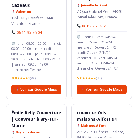
Cazeaud
Joinville-le-Pont
7 Quai Gabriel Péri, 94340
Valenton
Joinville-le-Pont, France
1 All. Guy Boniface, 94460
Valenton, France
06 82 76 56 51
06 11 35 76 04
lundi: Ouvert 24h/24 |
mardi: Ouvert 24h/24 |
lundi: 08:00 – 20:00 | mardi:
mercredi: Ouvert 24h/24 |
08:00 – 20:00 | mercredi:
jeudi: Ouvert 24h/24 |
08:00 – 20:00 | jeudi: 08:00 –
vendredi: Ouvert 24h/24 |
20:00 | vendredi: 08:00 – 20:00
samedi: Ouvert 24h/24 |
| samedi: 09:00 – 19:00 |
dimanche: Ouvert 24h/24
dimanche: Fermé
4.9
5.0
★★★★½
(89)
★★★★★
(70)
Voir sur Google Maps
Voir sur Google Maps
Émile Belly Couverture
couvreur Ods
| Couvreur à Bry-sur-
maisons-Alfort 94
Marne
Maisons-Alfort
211 Av. du Général Leclerc,
Bry-sur-Marne
94700 Maisons-Alfort,