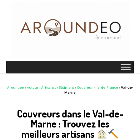
Aroundeo
›
Autour
›
Artisanat
›
Bâtiment
›
Couvreur
›
Île-de-France
›
Val-de-
Marne
Couvreurs dans le Val-de-
Marne : Trouvez les
meilleurs artisans