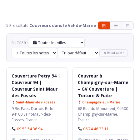
59 résultats
Couvreurs dans le Val-de-Marne
⊞
☰
⊟
FILTRER :
✕ Réinitialiser
Couverture Petry 94 |
Couvreur à
Couvreur 94 |
Champigny-sur-Marne
Couvreur Saint Maur
– GV Couverture |
des Fossés
Toiture & Fuite
Saint-Maur-des-Fossés
Champigny-sur-Marne
9 Bis Pass. Dartois Bidot,
68 Rue du Monument, 94500
94100 Saint-Maur-des-
Champigny-sur-Marne,
Fossés, France
France
09 53 54 36 94
06 74 46 23 11
lundi: Ouvert 24h/24 |
lundi: 07:00 – 19:00 | mardi: