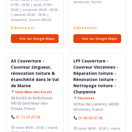
dimanche: Fermé
07:00 – 20:00 | jeudi: 07:00 –
20:00 | vendredi: 08:00 – 20:00
| samedi: 09:00 – 18:30 |
dimanche: Ouvert 24h/24
5.0
5.0
★★★★★
(52)
★★★★★
(50)
Voir sur Google Maps
Voir sur Google Maps
AS Couverture -
LPF Couverture -
Couvreur zingueur,
Couvreur Vincennes -
rénovation toiture &
Réparation toiture -
étanchéité dans le Val
Rénovation toiture -
de Marne
Nettoyage toiture -
Charpente
Saint-Maur-des-Fossés
96 bis Bd de Bellechasse,
Vincennes
94100 Saint-Maur-des-
30 Rue des Laitières, 94300
Fossés, France
Vincennes, France
01 73 20 25 09
01 48 68 67 68
lundi: 08:00 – 20:00 | mardi:
lundi: 08:00 – 20:00 | mardi: