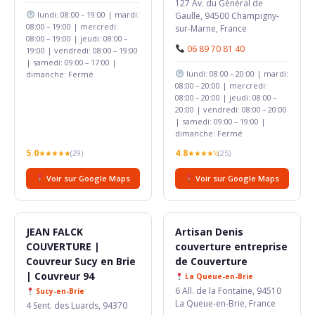
127 Av. du Général de
lundi: 08:00 – 19:00 | mardi:
Gaulle, 94500 Champigny-
08:00 – 19:00 | mercredi:
sur-Marne, France
08:00 – 19:00 | jeudi: 08:00 –
06 89 70 81 40
19:00 | vendredi: 08:00 – 19:00
| samedi: 09:00 – 17:00 |
lundi: 08:00 – 20:00 | mardi:
dimanche: Fermé
08:00 – 20:00 | mercredi:
08:00 – 20:00 | jeudi: 08:00 –
20:00 | vendredi: 08:00 – 20:00
| samedi: 09:00 – 19:00 |
dimanche: Fermé
5.0
4.8
★★★★★
(29)
★★★★½
(25)
Voir sur Google Maps
Voir sur Google Maps
JEAN FALCK
Artisan Denis
COUVERTURE |
couverture entreprise
Couvreur Sucy en Brie
de Couverture
| Couvreur 94
La Queue-en-Brie
6 All. de la Fontaine, 94510
Sucy-en-Brie
La Queue-en-Brie, France
4 Sent. des Luards, 94370