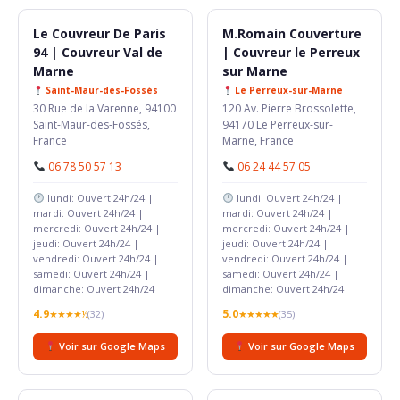
Le Couvreur De Paris
M.Romain Couverture
94 | Couvreur Val de
| Couvreur le Perreux
Marne
sur Marne
Saint-Maur-des-Fossés
Le Perreux-sur-Marne
30 Rue de la Varenne, 94100
120 Av. Pierre Brossolette,
Saint-Maur-des-Fossés,
94170 Le Perreux-sur-
France
Marne, France
06 78 50 57 13
06 24 44 57 05
lundi: Ouvert 24h/24 |
lundi: Ouvert 24h/24 |
mardi: Ouvert 24h/24 |
mardi: Ouvert 24h/24 |
mercredi: Ouvert 24h/24 |
mercredi: Ouvert 24h/24 |
jeudi: Ouvert 24h/24 |
jeudi: Ouvert 24h/24 |
vendredi: Ouvert 24h/24 |
vendredi: Ouvert 24h/24 |
samedi: Ouvert 24h/24 |
samedi: Ouvert 24h/24 |
dimanche: Ouvert 24h/24
dimanche: Ouvert 24h/24
4.9
5.0
★★★★½
(32)
★★★★★
(35)
Voir sur Google Maps
Voir sur Google Maps