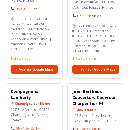
Marne, France
8 Av. Raspail, 94100 Saint-
Maur-des-Fossés, France
06 59 33 39 58
06 21 28 96 22
lundi: Ouvert 24h/24 |
mardi: Ouvert 24h/24 |
lundi: 08:00 – 19:00 | mardi:
mercredi: Ouvert 24h/24 |
08:00 – 19:00 | mercredi:
jeudi: Ouvert 24h/24 |
08:00 – 19:00 | jeudi: 08:00 –
vendredi: Ouvert 24h/24 |
19:00 | vendredi: 08:00 – 19:00
samedi: Ouvert 24h/24 |
| samedi: 08:00 – 19:00 |
dimanche: Fermé
dimanche: Fermé
5.0
5.0
★★★★★
(72)
★★★★★
(34)
Voir sur Google Maps
Voir sur Google Maps
Compagnons
Jean Berthaux
Lamberty
Couverture Couvreur -
Charpentier 94
Champigny-sur-Marne
117 Rue Diderot, 94500
Sucy-en-Brie
Champigny-sur-Marne,
108 Rue du Clos de ville,
France
94370 Sucy-en-Brie, France
06 71 07 62 17
06 40 11 68 41