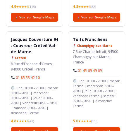
4.9
4.8
★★★★½
(115)
★★★★½
(82)
Voir sur Google Maps
Voir sur Google Maps
Jacques Couverture 94
Toits Franciliens
: Couvreur Créteil Val-
Champigny-sur-Marne
de-Marne
7 Rue Charles Infroit, 94500
Champigny-sur-Marne,
Créteil
France
8 Rue d'Estienne d'Orves,
94000 Créteil, France
01 45 69 49 69
01 85 53 42 10
lundi: 09:00 – 20:00 | mardi:
Fermé | mercredi: 09:00 –
lundi: 08:00 – 20:00 | mardi:
20:00 | jeudi: 09:00 – 20:00 |
08:00 – 20:00 | mercredi:
vendredi: Fermé | samedi:
08:00 – 20:00 | jeudi: 08:00 –
09:00 – 20:00 | dimanche:
20:00 | vendredi: 08:00 – 20:00
Fermé
| samedi: 08:00 – 20:00 |
dimanche: Fermé
4.8
5.0
★★★★½
(41)
★★★★★
(113)