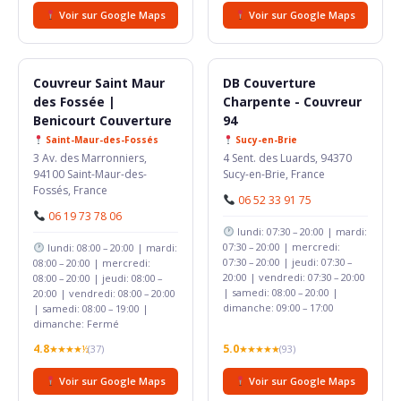
Voir sur Google Maps
Voir sur Google Maps
Couvreur Saint Maur
DB Couverture
des Fossée |
Charpente - Couvreur
Benicourt Couverture
94
Saint-Maur-des-Fossés
Sucy-en-Brie
3 Av. des Marronniers,
4 Sent. des Luards, 94370
94100 Saint-Maur-des-
Sucy-en-Brie, France
Fossés, France
06 52 33 91 75
06 19 73 78 06
lundi: 07:30 – 20:00 | mardi:
07:30 – 20:00 | mercredi:
lundi: 08:00 – 20:00 | mardi:
07:30 – 20:00 | jeudi: 07:30 –
08:00 – 20:00 | mercredi:
20:00 | vendredi: 07:30 – 20:00
08:00 – 20:00 | jeudi: 08:00 –
| samedi: 08:00 – 20:00 |
20:00 | vendredi: 08:00 – 20:00
dimanche: 09:00 – 17:00
| samedi: 08:00 – 19:00 |
dimanche: Fermé
4.8
5.0
★★★★½
(37)
★★★★★
(93)
Voir sur Google Maps
Voir sur Google Maps