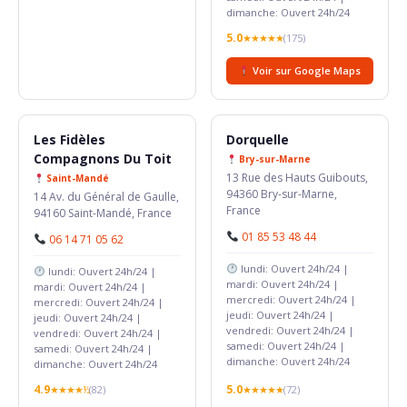
dimanche: Ouvert 24h/24
5.0
★★★★★
(175)
Voir sur Google Maps
Les Fidèles
Dorquelle
Compagnons Du Toit
Bry-sur-Marne
13 Rue des Hauts Guibouts,
Saint-Mandé
94360 Bry-sur-Marne,
14 Av. du Général de Gaulle,
France
94160 Saint-Mandé, France
01 85 53 48 44
06 14 71 05 62
lundi: Ouvert 24h/24 |
lundi: Ouvert 24h/24 |
mardi: Ouvert 24h/24 |
mardi: Ouvert 24h/24 |
mercredi: Ouvert 24h/24 |
mercredi: Ouvert 24h/24 |
jeudi: Ouvert 24h/24 |
jeudi: Ouvert 24h/24 |
vendredi: Ouvert 24h/24 |
vendredi: Ouvert 24h/24 |
samedi: Ouvert 24h/24 |
samedi: Ouvert 24h/24 |
dimanche: Ouvert 24h/24
dimanche: Ouvert 24h/24
4.9
5.0
★★★★½
(82)
★★★★★
(72)