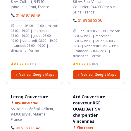
8 Av. Colbert, 94340
86 Av. Paul Vaillant
Joinville-le-Pont, France
Couturier, 94400 Vitry-sur-
Seine, France
01 43 97 98 49
01 69 06 00 08
lundi: 08:00 – 19:00 | mardi:
08:00 – 19:00 | mercredi:
lundi: 07:00 – 19:30 | mardi:
08:00 – 19:00 | jeudi: 08:00 –
07:00 – 19:30 | mercredi:
19:00 | vendredi: 08:00 – 19:00
07:00 – 19:30 | jeudi: 07:00 –
| samedi: 08:00 – 19:00 |
19:30 | vendredi: 07:00 – 19:30
dimanche: Fermé
| samedi: 07:00 – 19:30 |
dimanche: Fermé
4.8
4.9
★★★★½
(111)
★★★★½
(102)
Voir sur Google Maps
Voir sur Google Maps
Lecoq Couverture
Atd Couverture
couvreur RGE
Bry-sur-Marne
QUALIBAT 94
55 Bd du Général Gallieni,
94360 Bry-sur-Marne,
charpentier
France
Vincennes
06 51 63 11 42
Vincennes