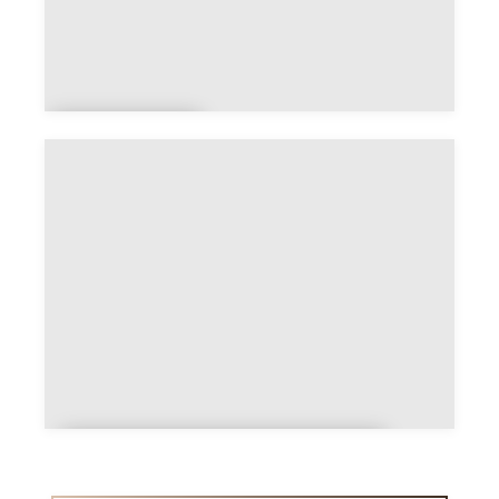
Métallur
gie
Artisans du textile autour de
moi