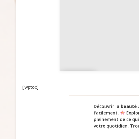
Coiffu
re
[lwptoc]
Découvrir la
beauté 
facilement.
Explor
pleinement de ce qui
votre quotidien. Tr