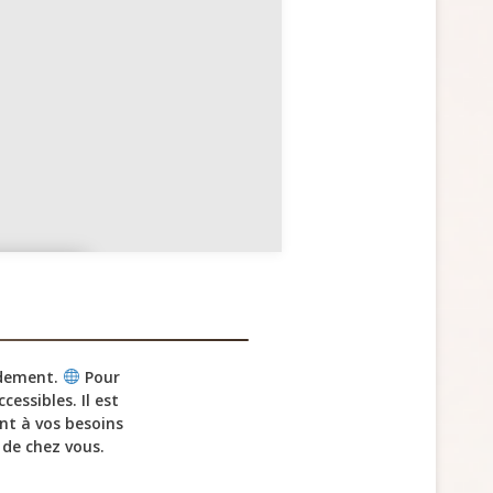
édiati
n
idement.
Pour
essibles. Il est
nt à vos besoins
 de chez vous.