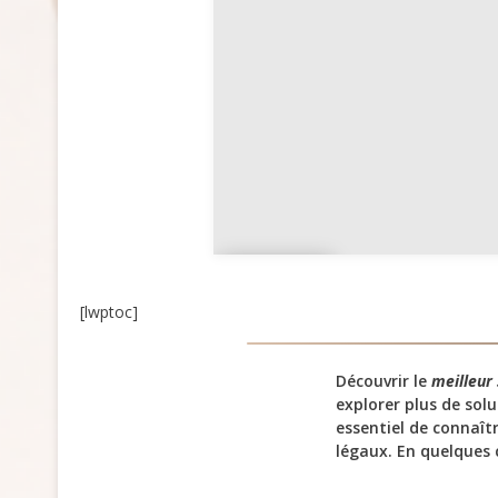
Cons
eil
[lwptoc]
Découvrir le
meilleur 
explorer plus de sol
essentiel de connaît
légaux. En quelques 