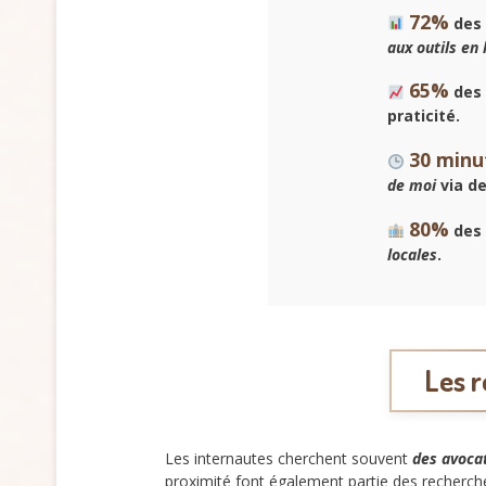
72%
des 
aux outils en 
65%
des 
praticité.
30 minu
de moi
via de
80%
des 
locales
.
Les r
Les internautes cherchent souvent
des avocat
proximité font également partie des recherch