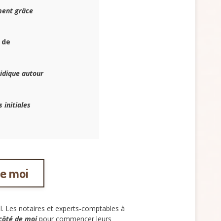
ment grâce
 de
ridique autour
 initiales
de moi
al. Les notaires et experts-comptables à
 côté de moi
pour commencer leurs