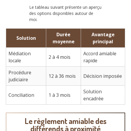
Le tableau suivant présente un aperçu
des options disponibles autour de
moi.
Durée
Avantage
Solution
moyenne
principal
Médiation
Accord amiable
2 à 4 mois
locale
rapide
Procédure
12 à 36 mois
Décision imposée
judiciaire
Solution
Conciliation
1 à 3 mois
encadrée
Le règlement amiable des
différends à proximité