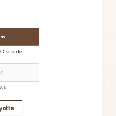
ens
0€ selon les
0€
200€
ayotte