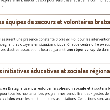
nt régulièrement
autour de moi
pour sensibiliser et aider la communau
t.
es équipes de secours et volontaires breto
ns assurent une présence constante
à côté de moi
pour les interventio
agnent les citoyens en situation critique. Chaque centre offre
un so
avec d’autres associations locales garantit
une réponse rapide
dans 
s initiatives éducatives et sociales régiona
les en Bretagne visent à renforcer
la cohésion sociale
et à soutenir l
pour tous les habitants. Les programmes sensibilisent aux gestes de p
s solides
entre les habitants et les associations. Ces actions sont ac