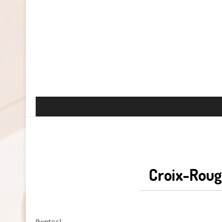
Croix-Rouge
[lwptoc]