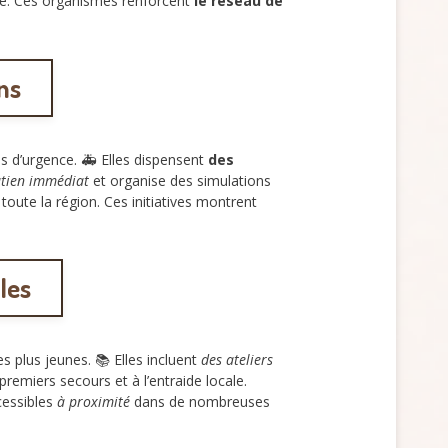
té. Ces organismes renforcent
le réseau de
ns
ns d’urgence. 🚑 Elles dispensent
des
utien immédiat
et organise des simulations
toute la région. Ces initiatives montrent
les
es plus jeunes. 📚 Elles incluent
des ateliers
remiers secours et à l’entraide locale.
cessibles
à proximité
dans de nombreuses