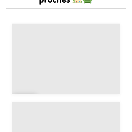
Ike
a