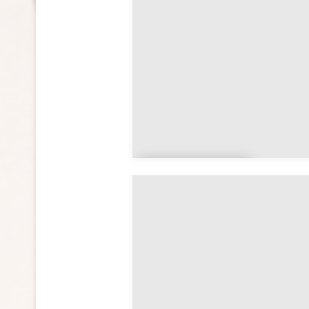
Côtes-
d’Armor