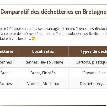
Comparatif des déchetteries en Bretagne
ecte ? Chaque solution a ses avantages et inconvénients. Les
déchett
la collecte des déchets à domicile offre une solution plus flexible m
adapté à vos besoins.
etterie
Localisation
Types de déch
 Rennes
Rennes, Ille-et-Vilaine
Cartons, plastiqu
 Brest
Brest, Finistère
Gravats, éle
 Vannes
Vannes, Morbihan
Déchets recycl