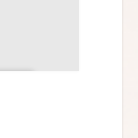
lle-et-
ilaine