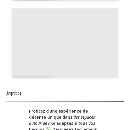
Aire de
repos
Esplana
de
[lwptoc]
Profitez d’une
expérience de
détente
unique dans
des espaces
autour de moi
adaptés à tous vos
besoins
. Découvrez facilement