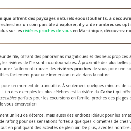
inique
offrent des paysages naturels époustouflants, à découvri
 recherchez un coin paisible à explorer, il y a de nombreuses opt
plus sur les
rivières proches de vous
en Martinique, découvrez no
ur de l’île, offrant des panoramas magnifiques et des lieux propices
s rivières de l’île sont incontournables. À proximité des plus belles p
ourrez facilement trouver des
rivières proches
de vous pour une sort
ibles facilement pour une immersion totale dans la nature.
s pour un moment de tranquillité. À seulement quelques minutes de ce
s
. L’un des exemples les plus célèbres est la rivière du
Carbet
qui offr
ccessibles
parfaits pour les excursions en famille, proches des plages
 vous émerveiller !
ent un lieu de détente, mais aussi des endroits idéaux pour les ama
 de rafting pour des sensations fortes à quelques kilomètres de chez
tout en pratiquant des activités de plein air. De plus, avec les nombr