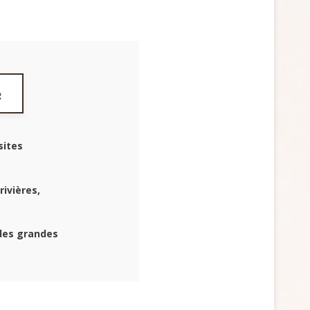
e
sites
rivières,
 des grandes