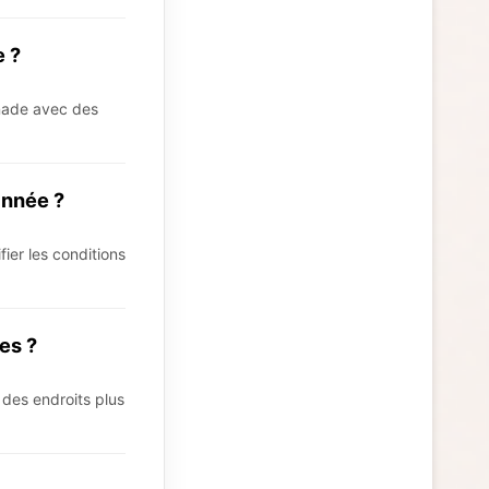
e ?
gnade avec des
année ?
fier les conditions
es ?
 des endroits plus