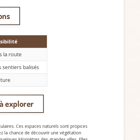
ions
sibilité
s la route
s sentiers balisés
iture
à explorer
culaires. Ces espaces naturels sont propices
urez la chance de découvrir une végétation
quelques kilomètres des grandes villes. Elles