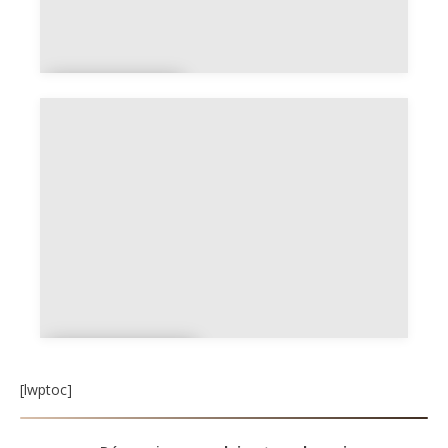
CAP
emploi
Mission
locale
[lwptoc]