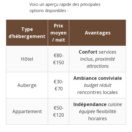
Voici un aperçu rapide des principales
options disponibles :
Prix
Type
moyen
Avantages
d’hébergement
/ nuit
Confort
services
€80-
Hôtel
inclus,
proximité
€150
attractions
Ambiance conviviale
€30-
Auberge
budget réduit
€70
rencontres locales
Indépendance
cuisine
€50-
Appartement
équipée
flexibilité
€120
horaires