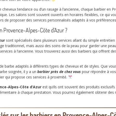
 cheveux tendance ou d’un rasage à l’ancienne, chaque barbier en Pr
nique. Les salons sont souvent ouverts en horaires flexibles, ce qui 
iers de proposer des services personnalisés adaptés à vos préférence
 en Provence-Alpes-Côte d’Azur ?
zur
sont spécialisés dans plusieurs services allant du simple entretien
 traditionnel, mais aussi des soins de la peau pour garder une peau s
services à l’ancienne. Vous trouverez aussi des barbiers qui offrent d
et de barbe adaptés à différents types de cheveux et de styles. Que vo
arbe soignée, il y a un
barbier près de chez vous
pour répondre à vos 
ier qui propose ces services à proximité.
ence-Alpes-Côte d’Azur
est qu’ils ont souvent des produits exclusifs 
lémentaire à chaque prestation. Vous pourrez également obtenir des
clés sur les barbiers en Provence-Alpes-C