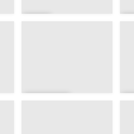
Cor
G
se
E
Île-de-
N
France
d