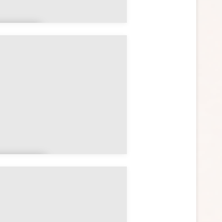
rand
st
orman
ie