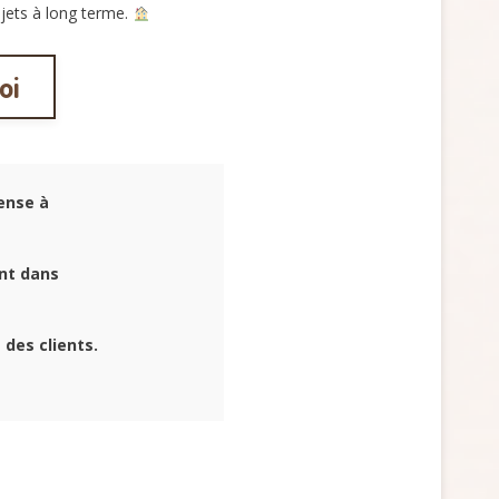
ojets à long terme.
oi
ense à
ent dans
 des clients.