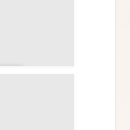
retag
e