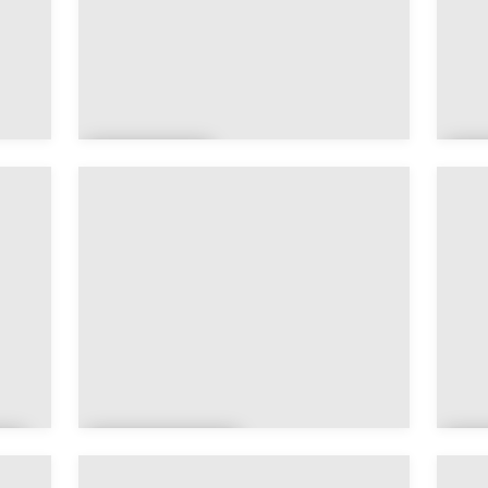
Occitan
P
ie
L
Guadelou
M