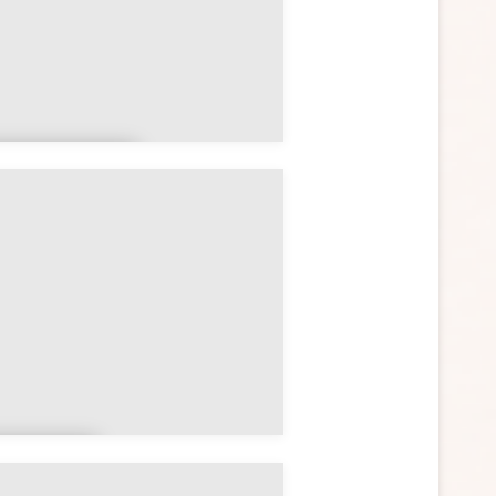
ays de la
oire
artiniq