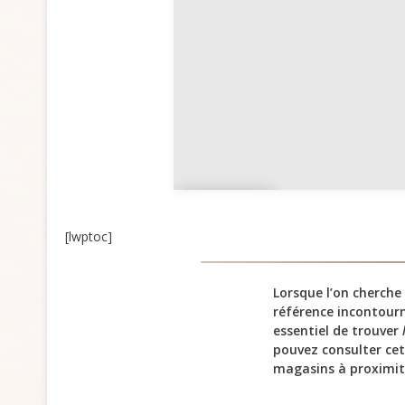
d’Azur
Guya
ne
[lwptoc]
Lorsque l’on cherch
référence incontourn
essentiel de trouver
pouvez consulter ce
magasins à proximit