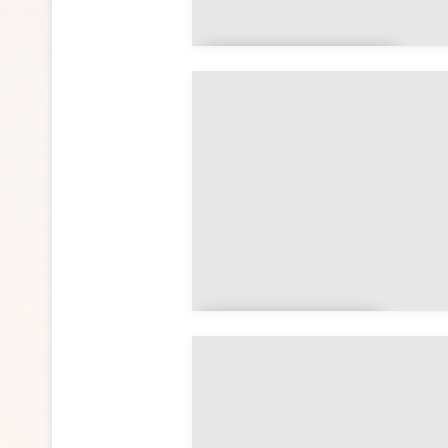
Centre-Val de
Loire
Hauts-de-
France