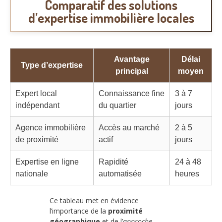
Comparatif des solutions
d’expertise immobilière locales
Avantage
Délai
Type d’expertise
principal
moyen
Expert local
Connaissance fine
3 à 7
indépendant
du quartier
jours
Agence immobilière
Accès au marché
2 à 5
de proximité
actif
jours
Expertise en ligne
Rapidité
24 à 48
nationale
automatisée
heures
Ce tableau met en évidence
l’importance de la
proximité
géographique
et de l’
approche