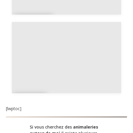
La
Réunion
Mayot
te
[lwptoc]
Si vous cherchez des
animaleries